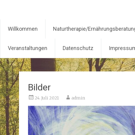
Ruth Neues-Hildebrandt
Willkommen
Naturtherapie/Ernährungsberatun
Veranstaltungen
Datenschutz
Impressu
Zum
Inhalt
springen
Bilder
24. Juli 2021
admin