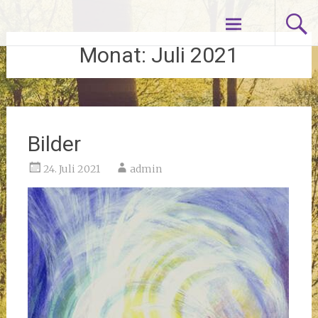
Zum
Ruth Neues-Hildebrandt
Inhalt
springen
Monat:
Juli 2021
Bilder
24. Juli 2021
admin