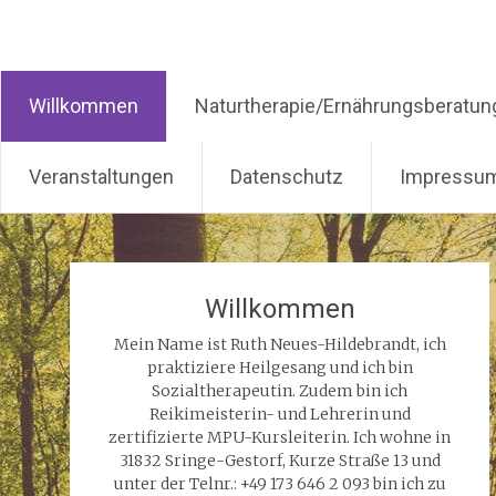
Ruth Neues-Hildebrandt
Willkommen
Naturtherapie/Ernährungsberatun
Veranstaltungen
Datenschutz
Impressu
Zum
Inhalt
springen
Willkommen
Mein Name ist Ruth Neues-Hildebrandt, ich
praktiziere Heilgesang und ich bin
Sozialtherapeutin. Zudem bin ich
Reikimeisterin- und Lehrerin und
zertifizierte MPU-Kursleiterin. Ich wohne in
31832 Sringe-Gestorf, Kurze Straße 13 und
unter der Telnr.: +49 173 646 2 093 bin ich zu