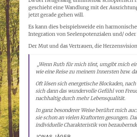
Da der Heilgesang unmittelbar schöpferisch 
geschieht eine Wandlung mit der Ausrichtung
jetzt gerade gehen will.
Es kann dies beispielsweide ein harmonische
Integration von Seelenpotenzialen und/ oder
Der Mut und das Vertrauen, die Herzensvision
„Wenn Ruth für mich tönt, umgibt mich ein
wie eine Reise zu meinem Innersten bzw. d
Oft lösen sich energetische Blockaden, nach
sich dann das wundervolle Gefühl von Freud
nachhaltig durch mehr Lebensqualität.
In ganz besonderer Weise berührt mich auch
sie schon an vielen Kraftorten gesungen. Da
individuelle Charakteristik von bezaubernd
JONAS JÄGER